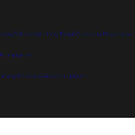
astia (Pálpebras)
Lifting Facial
Otoplastia
Rinoplastia
de Implantes
ommy Makeover
Abdominoplastia