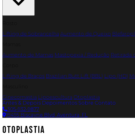
Rosto
Lifting de Sobrancelha
Aumento de Queixo
Blefaropl
Mamas
Aumento de Mamas
Mastopexia / Redução
Retirada 
Corpo
Lifting de Braços
Brazilian Butt Lift (BBL)
Lipo (HD)
M
Masculino
Ginecomastia
Lipoescultura
Otoplastia
Antes & Depois
Depoimentos
Sobre
Contato
305-932-9877
19495 Biscayne Blvd, Aventura, FL
Otoplastia