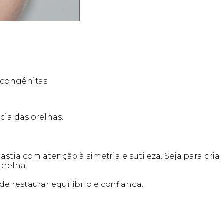
 congênitas
ia das orelhas.
lastia com atenção à simetria e sutileza. Seja para cr
orelha.
 restaurar equilíbrio e confiança.