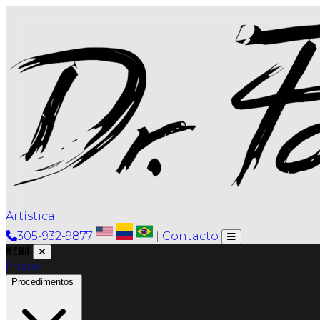
Artística
305-932-9877
|
Contacto
Menu
Início
Procedimentos