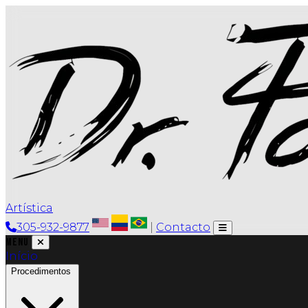
Artística
305-932-9877
|
Contacto
Menu
Início
Procedimentos