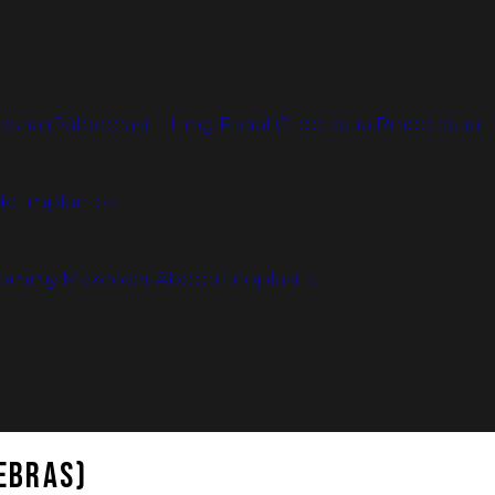
astia (Pálpebras)
Lifting Facial
Otoplastia
Rinoplastia
de Implantes
ommy Makeover
Abdominoplastia
ebras)