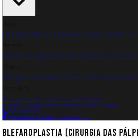
Rosto
Lifting de Sobrancelha
Aumento de Queixo
Blefaropl
Mamas
Aumento de Mamas
Mastopexia / Redução
Retirada 
Corpo
Lifting de Braços
Brazilian Butt Lift (BBL)
Lipo (HD)
M
Masculino
Ginecomastia
Lipoescultura
Otoplastia
Antes & Depois
Depoimentos
Sobre
Contato
305-932-9877
19495 Biscayne Blvd, Aventura, FL
Blefaroplastia (Cirurgia das Pálp