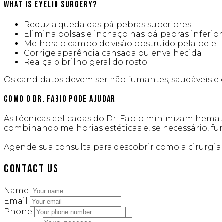
What is Eyelid Surgery?
Reduz a queda das pálpebras superiores
Elimina bolsas e inchaço nas pálpebras inferio
Melhora o campo de visão obstruído pela pele
Corrige aparência cansada ou envelhecida
Realça o brilho geral do rosto
Os candidatos devem ser não fumantes, saudáveis e c
Como o Dr. Fabio Pode Ajudar
As técnicas delicadas do Dr. Fabio minimizam hema
combinando melhorias estéticas e, se necessário, fun
Slide to Compare
Agende sua consulta para descobrir como a cirurgia
Contact Us
Name
Email
Phone