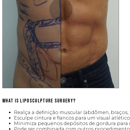
Slide to Compare
What is Liposculpture Surgery?
Realça a definição muscular (abdômen, braços, 
Esculpe cintura e flancos para um visual atlético
Minimiza pequenos depósitos de gordura para
Pode ser combinada com outros procedimentos