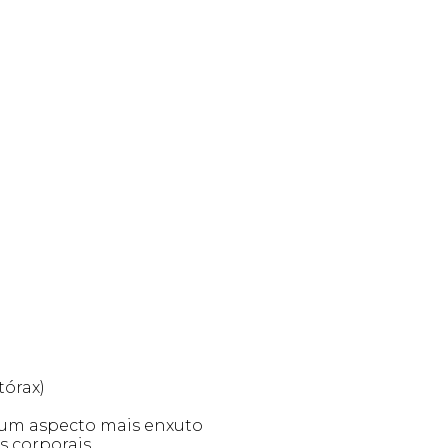
tórax)
 um aspecto mais enxuto
 corporais