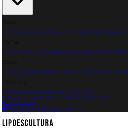
Rosto
Lifting de Sobrancelha
Aumento de Queixo
Blefaropl
Mamas
Aumento de Mamas
Mastopexia / Redução
Retirada 
Corpo
Lifting de Braços
Brazilian Butt Lift (BBL)
Lipo (HD)
M
Masculino
Ginecomastia
Lipoescultura
Otoplastia
Antes & Depois
Depoimentos
Sobre
Contato
305-932-9877
19495 Biscayne Blvd, Aventura, FL
Lipoescultura