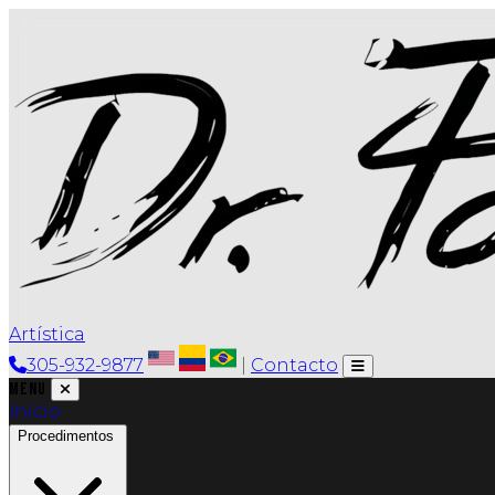
Artística
305-932-9877
|
Contacto
Menu
Início
Procedimentos