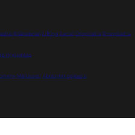
astia (Pálpebras)
Lifting Facial
Otoplastia
Rinoplastia
de Implantes
ommy Makeover
Abdominoplastia